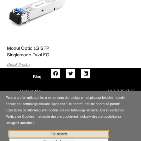
Modul Optic 1G SFP
Singlemode Dual FO
Detalii Produs
Blog
Despre Noi
+40 310 30 47 22
Pentru a oferi utilizatorilor o experienta de navigare mai placuta folosim module
Contact
cookie sau tehnologii similare. Apasand "De acord", esti de acord să permiti
colectarea de informatii prin cookie-uri sau tehnologii similare. Afla in sectiunea
Politica de Cookies mai multe despre cookie-uri, inclusiv despre posibilitatea
Termeni si Conditii
Politica de Confidentialitate
Politica de Cookies
retragerii acordului.
Sitemap
De acord
Nu sunt de acord