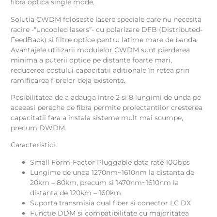
fibra optica single mode.
Solutia CWDM foloseste lasere speciale care nu necesita
racire -“uncooled lasers”- cu polarizare DFB (Distributed-
FeedBack) si filtre optice pentru latime mare de banda.
Avantajele utilizarii modulelor CWDM sunt pierderea
minima a puterii optice pe distante foarte mari,
reducerea costului capacitatii aditionale în retea prin
ramificarea fibrelor deja existente.
Posibilitatea de a adauga intre 2 si 8 lungimi de unda pe
aceeasi pereche de fibra permite proiectantilor cresterea
capacitatii fara a instala sisteme mult mai scumpe,
precum DWDM.
Caracteristici:
Small Form-Factor Pluggable data rate 10Gbps
Lungime de unda 1270nm~1610nm la distanta de
20km – 80km, precum si 1470nm~1610nm la
distanta de 120km – 160km
Suporta transmisia dual fiber si conector LC DX
Functie DDM si compatibilitate cu majoritatea