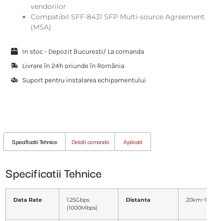
vendorilor
Compatibil SFF-8431 SFP Multi-source Agreement
(MSA)
In stoc - Depozit Bucuresti/ La comanda
Livrare în 24h oriunde în România
Suport pentru instalarea echipamentului
Specificatii Tehnice
Detalii comanda
Aplicatii
Specificatii Tehnice
Data Rate
1.25Gbps
Distanta
20km~160k
(1000Mbps)