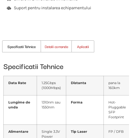
Suport pentru instalarea echipamentului
Specificatii Tehnice
Detalii comanda
Aplicatii
Specificatii Tehnice
Data Rate
1.25Gbps
Distanta
pana la
(1000Mbps)
160km
Lungime de
1310nm sau
Forma
Hot-
unda
1550nm
Pluggable
SFP
Footprint
Alimentare
Single 3.3V
Tip Laser
FP / DFB
Power