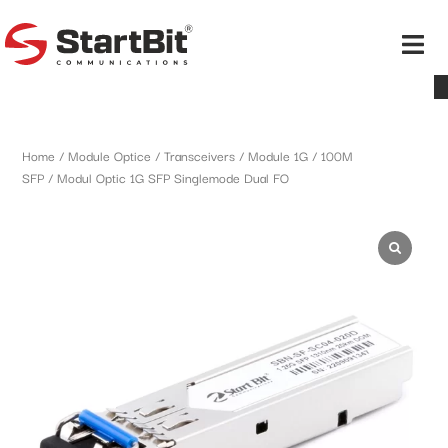
Home
/
Module Optice / Transceivers
/
Module 1G / 100M
SFP
/ Modul Optic 1G SFP Singlemode Dual FO