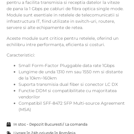
pentru a facilita transmisia si receptia datelor la viteze
de pana la 1 Gbps pe cabluri de fibra optica single mode.
Module sunt esentiale in retelele de telecomunicatii si
infrastructura IT, fiind utilizate in switch-uri, routere,
servere si alte echipamente de retea.
Aceste module sunt critice pentru retelele, oferind un
echilibru intre performanța, eficienta si costuri.
Caracteristici:
Small Form-Factor Pluggable data rate 1Gbps
Lungime de unda 1310 nm sau 1550 nm si distante
de la 10km~160km
Suporta transmisia dual fiber si conector LC DX
Functie DDM si compatibilitate cu majoritatea
vendorilor
Compatibil SFF-8472 SFP Multi-source Agreement
(MSA)
In stoc - Depozit Bucuresti/ La comanda
Livrare în 24h oriunde în România