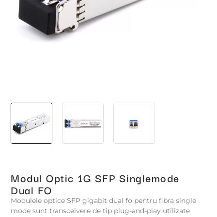
Modul Optic 1G SFP Singlemode
Dual FO
Modulele optice SFP gigabit dual fo pentru fibra single
mode sunt transceivere de tip plug-and-play utilizate