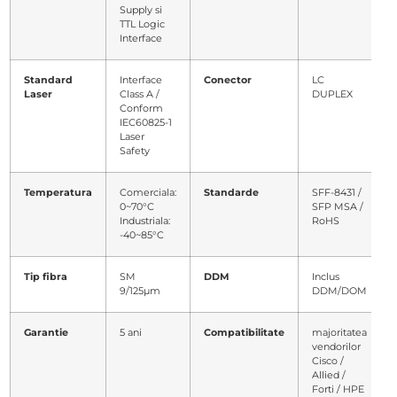
Supply si
TTL Logic
Interface
Standard
Interface
Conector
LC
Laser
Class A /
DUPLEX
Conform
IEC60825-1
Laser
Safety
Temperatura
Comerciala:
Standarde
SFF-8431 /
0~70°C
SFP MSA /
Industriala:
RoHS
-40~85°C
Tip fibra
SM
DDM
Inclus
9/125µm
DDM/DOM
Garantie
5 ani
Compatibilitate
majoritatea
vendorilor
Cisco /
Allied /
Forti / HPE