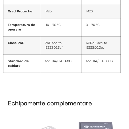
Grad Protectie
IP20
IP20
Temperatura de
-10 – 70 °C
0 – 70 °C
operare
Clasa PoE
PoE acc. to
4PPoE acc. to
IEEE802.3af
IEEE802.3bt
Standard de
acc. TIA/EIA 568B
acc. TIA/EIA 568B
cablare
Echipamente complementare