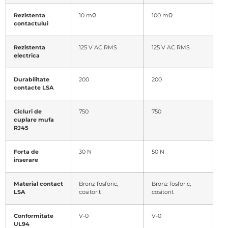
Rezistenta
10 mΩ
100 mΩ
contactului
Rezistenta
125 V AC RMS
125 V AC RMS
electrica
Durabilitate
200
200
contacte LSA
Cicluri de
750
750
cuplare mufa
RJ45
Forta de
30 N
50 N
inserare
Material contact
Bronz fosforic,
Bronz fosforic,
LSA
cositorit
cositorit
Conformitate
V-0
V-0
UL94