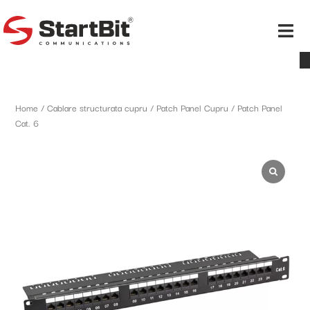
Home
/
Cablare structurata cupru
/
Patch Panel Cupru
/ Patch Panel
Cat. 6