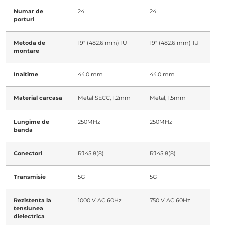
Numar de
24
24
porturi
Metoda de
19″ (482.6 mm) 1U
19″ (482.6 mm) 1U
montare
Inaltime
44.0 mm
44.0 mm
Material carcasa
Metal SECC, 1.2mm
Metal, 1.5mm
Lungime de
250MHz
250MHz
banda
Conectori
RJ45 8(8)
RJ45 8(8)
Transmisie
5G
5G
Rezistenta la
1000 V AC 60Hz
750 V AC 60Hz
tensiunea
dielectrica