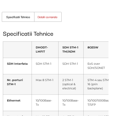
Specificatii Tehnice
Detalii comanda
Specificatii Tehnice
DHODT-
SDH STM-1
8GESW
LMFIT
TM/ADM
SDH Interfata
SDH STM-1
SDH STM-1
EoS over
SDH/SONET
Nr. porturi
Max 8 STM-1
2 STM-1
STM-4 sau STM-
STM-1
(optical &
16 (prin
electrical)
backplane)
Ethernet
10/100Base-
10/100Base-
10/100/1000Base-
Tx
Tx
T/SFP