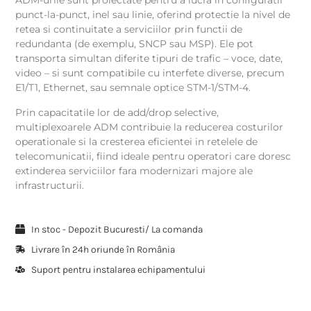
ADM-urile sunt proiectate pentru a lucra in configuratii
punct-la-punct, inel sau linie, oferind protectie la nivel de
retea si continuitate a serviciilor prin functii de
redundanta (de exemplu, SNCP sau MSP). Ele pot
transporta simultan diferite tipuri de trafic – voce, date,
video – si sunt compatibile cu interfete diverse, precum
E1/T1, Ethernet, sau semnale optice STM-1/STM-4.
Prin capacitatile lor de add/drop selective,
multiplexoarele ADM contribuie la reducerea costurilor
operationale si la cresterea eficientei in retelele de
telecomunicatii, fiind ideale pentru operatori care doresc
extinderea serviciilor fara modernizari majore ale
infrastructurii.
In stoc - Depozit Bucuresti/ La comanda
Livrare în 24h oriunde în România
Suport pentru instalarea echipamentului