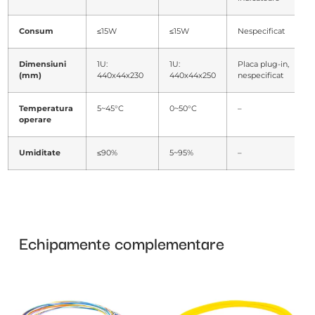
Consum
≤15W
≤15W
Nespecificat
Dimensiuni
1U:
1U:
Placa plug-in,
(mm)
440x44x230
440x44x250
nespecificat
Temperatura
5~45°C
0~50°C
–
operare
Umiditate
≤90%
5~95%
–
Echipamente complementare