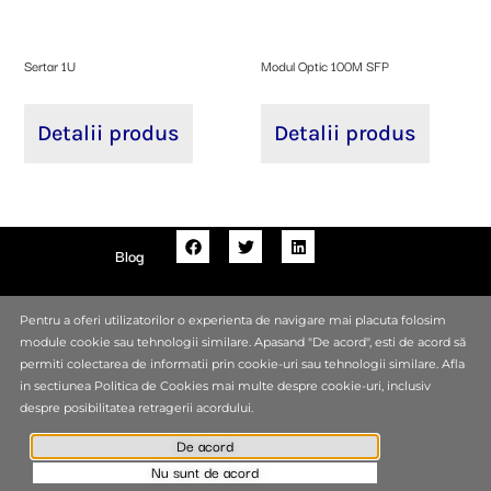
Sertar 1U
Modul Optic 100M SFP
Detalii produs
Detalii produs
Blog
Despre Noi
+40 310 30 47 22
Pentru a oferi utilizatorilor o experienta de navigare mai placuta folosim
module cookie sau tehnologii similare. Apasand "De acord", esti de acord să
Contact
permiti colectarea de informatii prin cookie-uri sau tehnologii similare. Afla
in sectiunea Politica de Cookies mai multe despre cookie-uri, inclusiv
Termeni si Conditii
Politica de Confidentialitate
Politica de Cookies
despre posibilitatea retragerii acordului.
De acord
Sitemap
Nu sunt de acord
© 2026 Start Bit Net