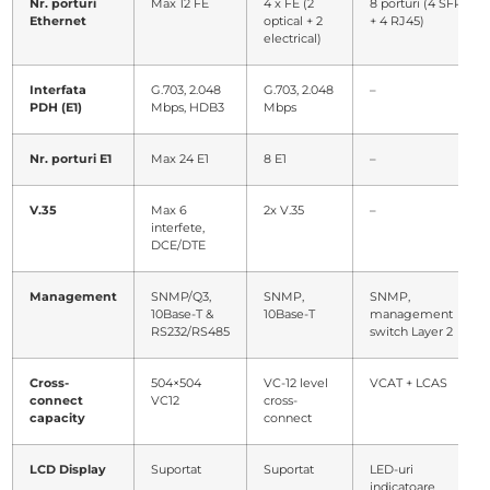
Nr. porturi
Max 12 FE
4 x FE (2
8 porturi (4 SFP
Ethernet
optical + 2
+ 4 RJ45)
electrical)
Interfata
G.703, 2.048
G.703, 2.048
–
PDH (E1)
Mbps, HDB3
Mbps
Nr. porturi E1
Max 24 E1
8 E1
–
V.35
Max 6
2x V.35
–
interfete,
DCE/DTE
Management
SNMP/Q3,
SNMP,
SNMP,
10Base-T &
10Base-T
management
RS232/RS485
switch Layer 2
Cross-
504×504
VC-12 level
VCAT + LCAS
connect
VC12
cross-
capacity
connect
LCD Display
Suportat
Suportat
LED-uri
indicatoare