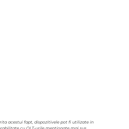
 acestui fapt, dispozitivele pot fi utilizate in
erabilitate cu OLT-urile mentionate mai sus.