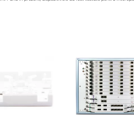
20– 90 % (fara condens)
i / Nokia / Alcatel-Lucent / Dasan Zhone
Solution