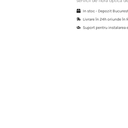
servicii de fibra optica 
In stoc - Depozit Bucure
Livrare în 24h oriunde în
Suport pentru instalarea