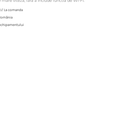
de mare viteza, fara a include functia de Wi-Fi.
sti/ La comanda
 România
 echipamentului