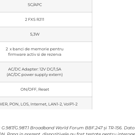
SC/APC
2 FXS RJ11
5,3W
2 x banci de memorie pentru
firmware activ si de rezerva
AC/DC Adapter: 12V DC/1,5A
(AC/DC power supply extern)
ON/OFF, Reset
ER, PON, LOS, Internet, LAN1-2, VoIP1-2
+0 – +45 °C
r G.987/G.987.1 Broadband World Forum BBF.247 și TR-156. Datorita
N. Pana in prezent, dispozitivele au fost testate pentru interop
-20 – +70 °C