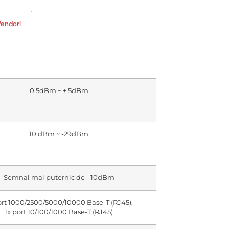
Vendori
0.5dBm ~ + 5dBm
10 dBm ~ -29dBm
Semnal mai puternic de -10dBm
ort 1000/2500/5000/10000 Base-T (RJ45),
1x port 10/100/1000 Base-T (RJ45)