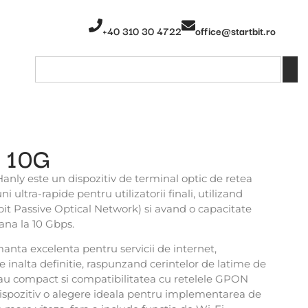
+40 310 30 4722
office@startbit.ro
 10G
y este un dispozitiv de terminal optic de retea
 ultra-rapide pentru utilizatorii finali, utilizand
t Passive Optical Network) si avand o capacitate
ana la 10 Gbps.
anta excelenta pentru servicii de internet,
de inalta definitie, raspunzand cerintelor de latime de
au compact si compatibilitatea cu retelele GPON
dispozitiv o alegere ideala pentru implementarea de