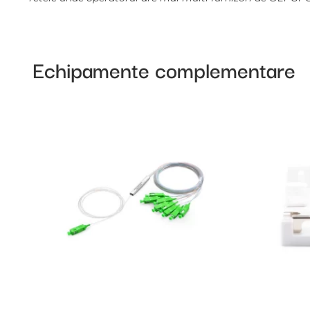
Umiditate
Echipamente complementare
Interoperabilitate cu alti vendori
Huawe