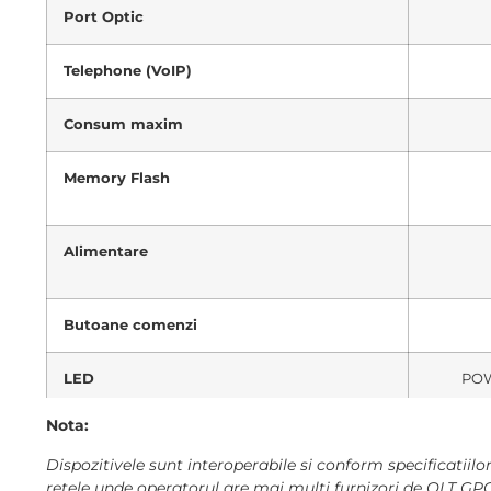
Port Optic
Telephone (VoIP)
Consum maxim
Memory Flash
Alimentare
Butoane comenzi
LED
POW
Nota:
Temperatura de functionare
Dispozitivele sunt interoperabile si conform specificatiilo
retele unde operatorul are mai multi furnizori de OLT GPO
Temperatura de depozitare