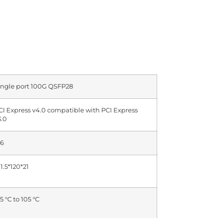
ingle port 100G QSFP28
CI Express v4.0 compatible with PCI Express
3.0
16
1.5*120*21
5 °C to 105 °C