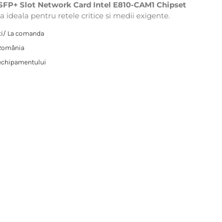
FP+ Slot Network Card Intel E810-CAM1 Chipset
a ideala pentru retele critice si medii exigente.
sti/ La comanda
 România
 echipamentului