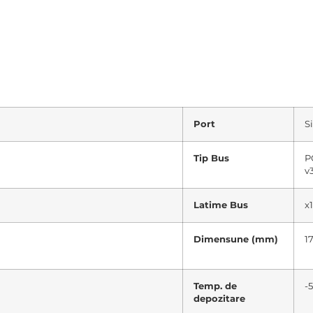
Port
S
Tip Bus
P
v
Latime Bus
x
Dimensune (mm)
17
Temp. de
-5
depozitare