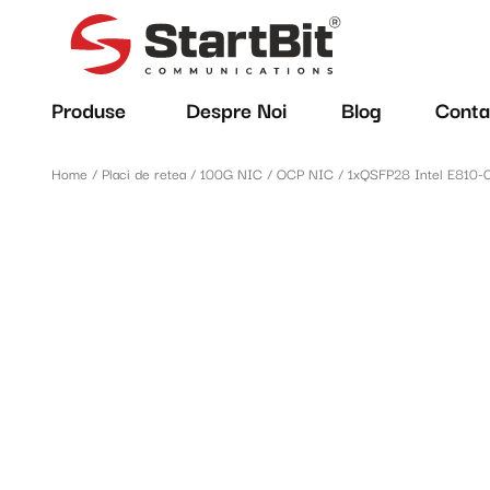
Produse
Despre Noi
Blog
Conta
Home
/
Placi de retea
/
100G NIC / OCP NIC
/ 1xQSFP28 Intel E810