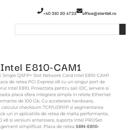
+40 310 30 4722
office@startbit.ro
Intel E810-CAM1
 Single QSFP+ Slot Network Card Intel E810-CAM1
laca de retea PCI Express x8 cu un singur port de
ul Intel E810. Proiectata pentru sali IDC, servere si
easta placa ofera integrare simpla in retele Ethernet
ormante de 100 Gb. Cu accelerare hardware,
m calculul checksum TCP/UDP/IP si segmentarea
k-uri in aplicatiile de retea de inalta performanta.
 x8 si versiuni anterioare, suporta Intel PROSet
agement simplificat. Placa de retea
SBN-E810-