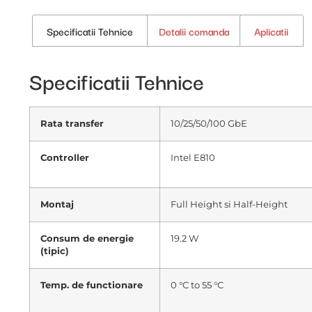
Specificatii Tehnice
Detalii comanda
Aplicatii
Specificatii Tehnice
Rata transfer
10/25/50/100 GbE
Controller
Intel E810
Montaj
Full Height si Half-Height
Consum de energie
19.2 W
(tipic)
Temp. de functionare
0 °C to 55 °C