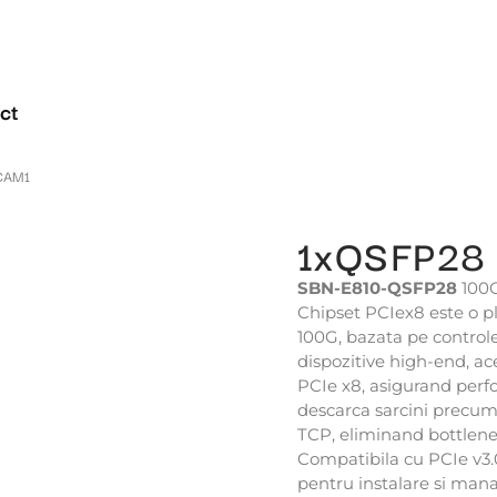
ct
-CAM1
1xQSFP28 
SBN-E810-QSFP28
100G
Chipset PCIex8 este o p
100G, bazata pe controler
dispozitive high-end, ac
PCIe x8, asigurand perf
descarca sarcini precu
TCP, eliminand bottlenec
Compatibila cu PCIe v3.0
pentru instalare si man