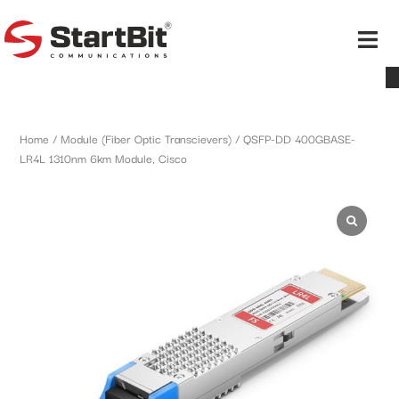
Home
/
Module (Fiber Optic Transcievers)
/ QSFP-DD 400GBASE-
LR4L 1310nm 6km Module, Cisco