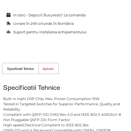
In stoc - Depozit Bucuresti/ La comanda
Livrare în 24h oriunde în România
Suport pentru instalarea echipamentului
Specificatii Tehnice
Aplicatii
Specificatii Tehnice
Built-in Inphi DSP Chip, Max. Power Consumption 10W
Tested in Targeted Switches for Superior Performance, Quality,and
Reliability
Compliant with QSFP-DD CMIS Rev 4.0 and IEEE 802.3 400GAUI-8
Hot Pluggable QSFP-DD Form Factor
High-speed Electrical Compliant to IEEE 802.3bs
QSFP-DD port is Backward Compatible with QSFP+, QSFP28