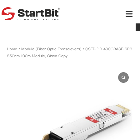
Home
/
Module (Fiber Optic Transcievers)
/ QSFP-DD 400GBASE-SR8
850nm 100m Module, Cisco Copy